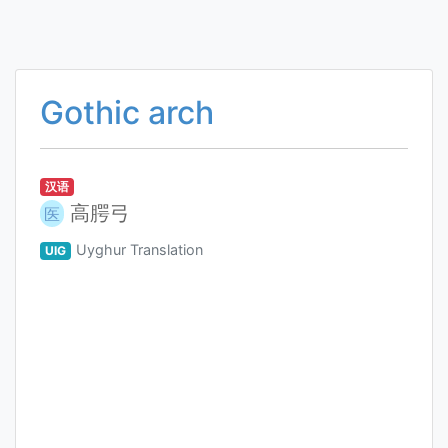
Gothic arch
汉语
高腭弓
医
Uyghur Translation
UIG